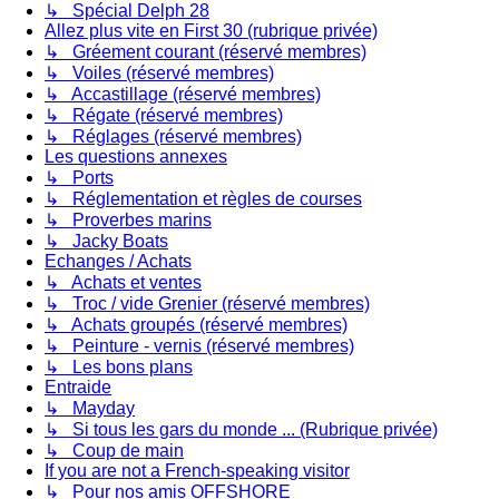
↳ Spécial Delph 28
Allez plus vite en First 30 (rubrique privée)
↳ Gréement courant (réservé membres)
↳ Voiles (réservé membres)
↳ Accastillage (réservé membres)
↳ Régate (réservé membres)
↳ Réglages (réservé membres)
Les questions annexes
↳ Ports
↳ Réglementation et règles de courses
↳ Proverbes marins
↳ Jacky Boats
Echanges / Achats
↳ Achats et ventes
↳ Troc / vide Grenier (réservé membres)
↳ Achats groupés (réservé membres)
↳ Peinture - vernis (réservé membres)
↳ Les bons plans
Entraide
↳ Mayday
↳ Si tous les gars du monde ... (Rubrique privée)
↳ Coup de main
If you are not a French-speaking visitor
↳ Pour nos amis OFFSHORE