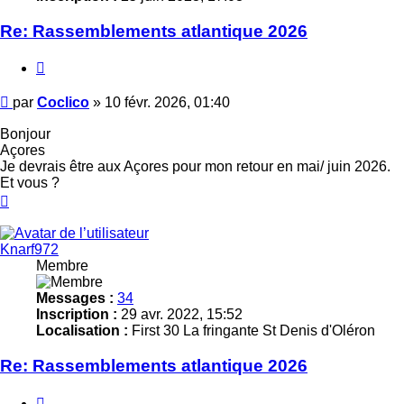
Re: Rassemblements atlantique 2026
Citer
Message
par
Coclico
»
10 févr. 2026, 01:40
Bonjour
Açores
Je devrais être aux Açores pour mon retour en mai/ juin 2026.
Et vous ?
Haut
Knarf972
Membre
Messages :
34
Inscription :
29 avr. 2022, 15:52
Localisation :
First 30 La fringante St Denis d'Oléron
Re: Rassemblements atlantique 2026
Citer