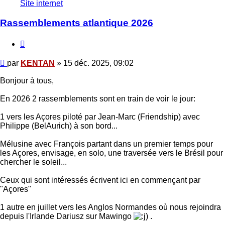
KENTAN
Site internet
Rassemblements atlantique 2026
Citer
Message
par
KENTAN
»
15 déc. 2025, 09:02
Bonjour à tous,
En 2026 2 rassemblements sont en train de voir le jour:
1 vers les Açores piloté par Jean-Marc (Friendship) avec
Philippe (BelAurich) à son bord...
Mélusine avec François partant dans un premier temps pour
les Açores, envisage, en solo, une traversée vers le Brésil pour
chercher le soleil...
Ceux qui sont intéressés écrivent ici en commençant par
"Açores"
1 autre en juillet vers les Anglos Normandes où nous rejoindra
depuis l'Irlande Dariusz sur Mawingo
.