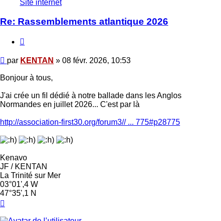
Site internet
Re: Rassemblements atlantique 2026
Citer
Message
par
KENTAN
»
08 févr. 2026, 10:53
Bonjour à tous,
J'ai crée un fil dédié à notre ballade dans les Anglos
Normandes en juillet 2026... C'est par là
http://association-first30.org/forum3// ... 775#p28775
Kenavo
JF / KENTAN
La Trinité sur Mer
03°01',4 W
47°35',1 N
Haut