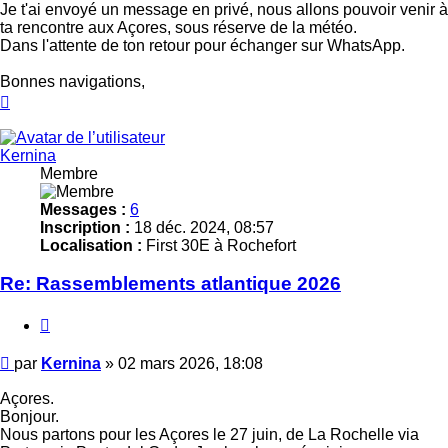
Je t'ai envoyé un message en privé, nous allons pouvoir venir à
ta rencontre aux Açores, sous réserve de la météo.
Dans l'attente de ton retour pour échanger sur WhatsApp.
Bonnes navigations,
Haut
Kernina
Membre
Messages :
6
Inscription :
18 déc. 2024, 08:57
Localisation :
First 30E à Rochefort
Re: Rassemblements atlantique 2026
Citer
Message
par
Kernina
»
02 mars 2026, 18:08
Açores.
Bonjour.
Nous partons pour les Açores le 27 juin, de La Rochelle via