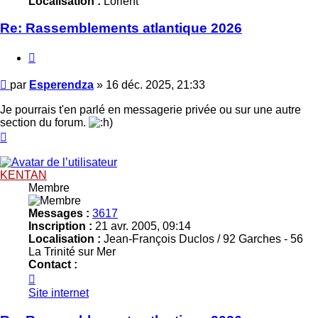
Localisation :
Lorient
Re: Rassemblements atlantique 2026
Citer
Message
par
Esperendza
»
16 déc. 2025, 21:33
Je pourrais t'en parlé en messagerie privée ou sur une autre
section du forum.
Haut
KENTAN
Membre
Messages :
3617
Inscription :
21 avr. 2005, 09:14
Localisation :
Jean-François Duclos / 92 Garches - 56
La Trinité sur Mer
Contact :
Contacter
KENTAN
Site internet