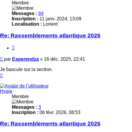
Membre
Messages :
84
Inscription :
11 janv. 2024, 13:09
Localisation :
Lorient
Re: Rassemblements atlantique 2026
Citer
Message
par
Esperendza
»
16 déc. 2025, 22:41
Je bascule sur la section.
Haut
Hygie
Membre
Messages :
3
Inscription :
06 févr. 2026, 08:53
Re: Rassemblements atlantique 2026