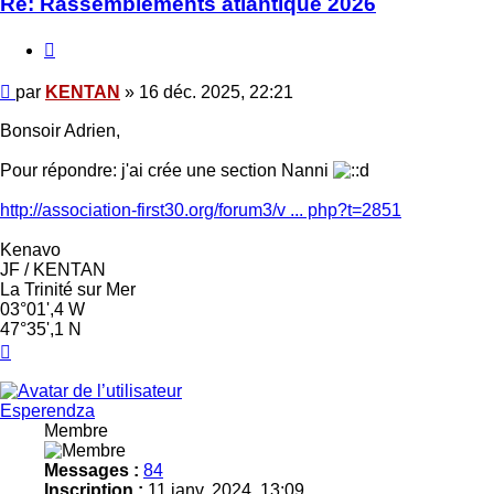
Re: Rassemblements atlantique 2026
Citer
Message
par
KENTAN
»
16 déc. 2025, 22:21
Bonsoir Adrien,
Pour répondre: j'ai crée une section Nanni
http://association-first30.org/forum3/v ... php?t=2851
Kenavo
JF / KENTAN
La Trinité sur Mer
03°01',4 W
47°35',1 N
Haut
Esperendza
Membre
Messages :
84
Inscription :
11 janv. 2024, 13:09