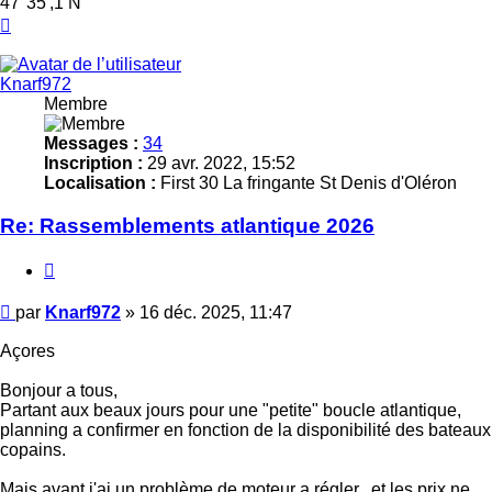
47°35',1 N
Haut
Knarf972
Membre
Messages :
34
Inscription :
29 avr. 2022, 15:52
Localisation :
First 30 La fringante St Denis d'Oléron
Re: Rassemblements atlantique 2026
Citer
Message
par
Knarf972
»
16 déc. 2025, 11:47
Açores
Bonjour a tous,
Partant aux beaux jours pour une "petite" boucle atlantique,
planning a confirmer en fonction de la disponibilité des bateaux
copains.
Mais avant j'ai un problème de moteur a régler...et les prix ne