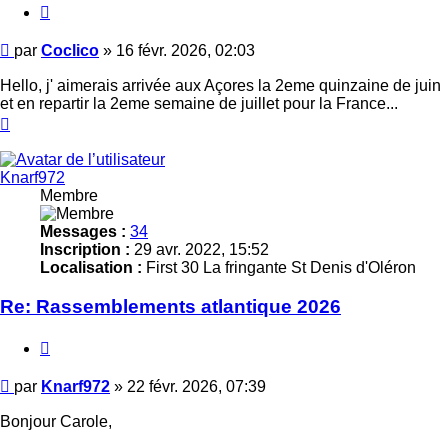
Citer
Message
par
Coclico
»
16 févr. 2026, 02:03
Hello, j' aimerais arrivée aux Açores la 2eme quinzaine de juin
et en repartir la 2eme semaine de juillet pour la France...
Haut
Knarf972
Membre
Messages :
34
Inscription :
29 avr. 2022, 15:52
Localisation :
First 30 La fringante St Denis d'Oléron
Re: Rassemblements atlantique 2026
Citer
Message
par
Knarf972
»
22 févr. 2026, 07:39
Bonjour Carole,