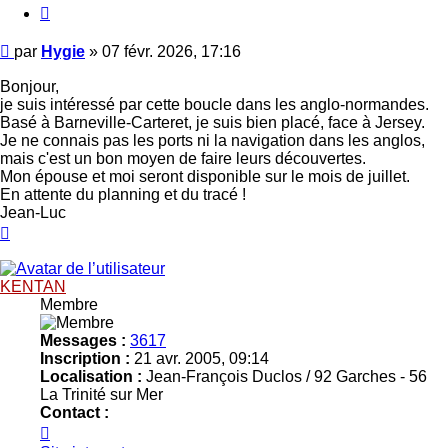
Citer
Message
par
Hygie
»
07 févr. 2026, 17:16
Bonjour,
je suis intéressé par cette boucle dans les anglo-normandes.
Basé à Barneville-Carteret, je suis bien placé, face à Jersey.
Je ne connais pas les ports ni la navigation dans les anglos,
mais c'est un bon moyen de faire leurs découvertes.
Mon épouse et moi seront disponible sur le mois de juillet.
En attente du planning et du tracé !
Jean-Luc
Haut
KENTAN
Membre
Messages :
3617
Inscription :
21 avr. 2005, 09:14
Localisation :
Jean-François Duclos / 92 Garches - 56
La Trinité sur Mer
Contact :
Contacter
KENTAN