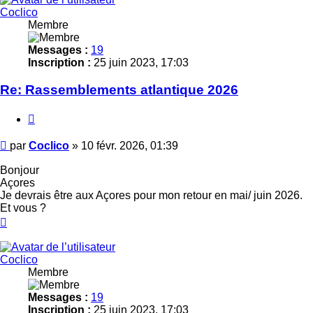
Coclico
Membre
Messages :
19
Inscription :
25 juin 2023, 17:03
Re: Rassemblements atlantique 2026
Citer
Message
par
Coclico
»
10 févr. 2026, 01:39
Bonjour
Açores
Je devrais être aux Açores pour mon retour en mai/ juin 2026.
Et vous ?
Haut
Coclico
Membre
Messages :
19
Inscription :
25 juin 2023, 17:03