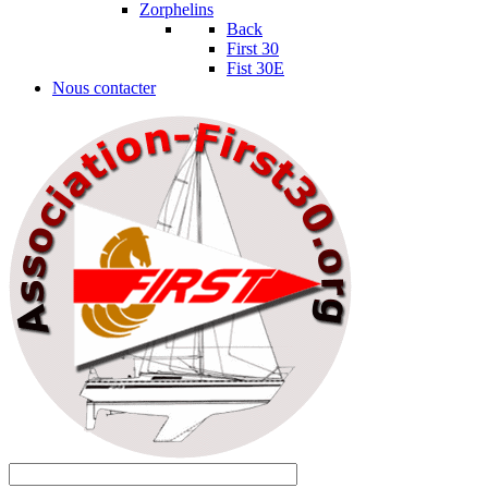
Zorphelins
Back
First 30
Fist 30E
Nous contacter