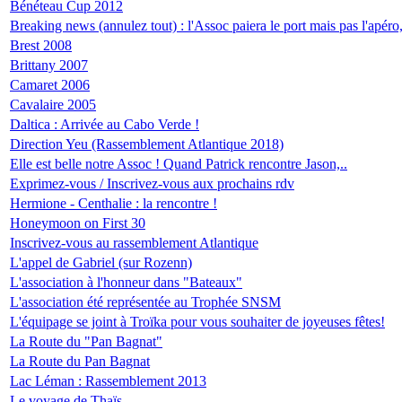
Bénéteau Cup 2012
Breaking news (annulez tout) : l'Assoc paiera le port mais pas l'apéro,
Brest 2008
Brittany 2007
Camaret 2006
Cavalaire 2005
Daltica : Arrivée au Cabo Verde !
Direction Yeu (Rassemblement Atlantique 2018)
Elle est belle notre Assoc ! Quand Patrick rencontre Jason,..
Exprimez-vous / Inscrivez-vous aux prochains rdv
Hermione - Centhalie : la rencontre !
Honeymoon on First 30
Inscrivez-vous au rassemblement Atlantique
L'appel de Gabriel (sur Rozenn)
L'association à l'honneur dans "Bateaux"
L'association été représentée au Trophée SNSM
L'équipage se joint à Troïka pour vous souhaiter de joyeuses fêtes!
La Route du "Pan Bagnat"
La Route du Pan Bagnat
Lac Léman : Rassemblement 2013
Le voyage de Thaïs