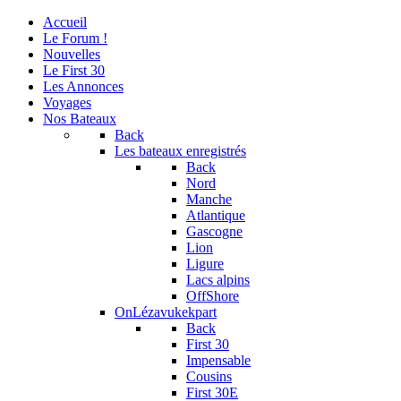
Accueil
Le Forum !
Nouvelles
Le First 30
Les Annonces
Voyages
Nos Bateaux
Back
Les bateaux enregistrés
Back
Nord
Manche
Atlantique
Gascogne
Lion
Ligure
Lacs alpins
OffShore
OnLézavukekpart
Back
First 30
Impensable
Cousins
First 30E