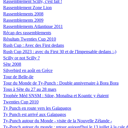
Rassemblement Scilly, c'est fait !
Rassemblement Zone Lion
Rassemblements 2008
Rassemblements 2009
Rassemblements Atlantique 2011
Récap des rassemblements
Résultats Twenties Cup 2010
Rush Cup : Avec des First dedans
Rush Cup 2023 : avec du First 30 et de l'Impensable dedans :-)
Scilly or not Scilly ?
Sète 2008
Silverbird en août en Grèce
Tour de Belle-ile
Tour du Monde de Ty-Punch : Double anniversaire à Bora Bora
Tous à Sète du 27 au 28 mars
Trophée Méd SNSM : Siloe, Monalisa et Koantic y étaient
Twenties Cup 2010
Ty Punch en route vers les Galapagos
Ty Punch est arrivé aux Galapagos
Ty-Punch autour du Monde - visite de la Nouvelle Zélande -
Ty-Punch autour du monde : retour aujourd'hui le 13 juillet à la cale 