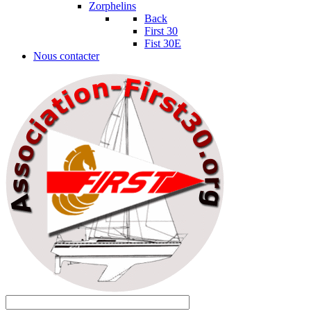
Zorphelins
Back
First 30
Fist 30E
Nous contacter