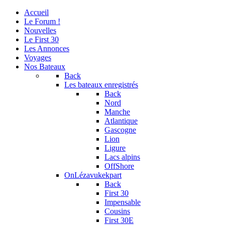
Accueil
Le Forum !
Nouvelles
Le First 30
Les Annonces
Voyages
Nos Bateaux
Back
Les bateaux enregistrés
Back
Nord
Manche
Atlantique
Gascogne
Lion
Ligure
Lacs alpins
OffShore
OnLézavukekpart
Back
First 30
Impensable
Cousins
First 30E