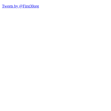
Tweets by @First30org