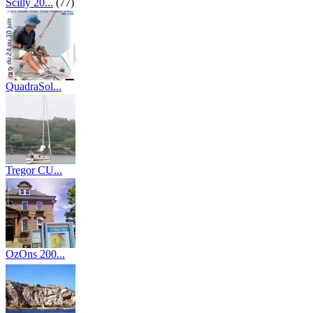
Scilly 20...
(77)
QuadraSol...
(15)
Tregor CU...
(11)
OzOns 200...
(33)