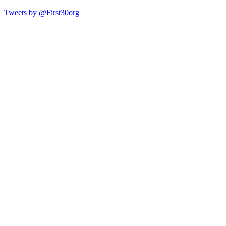
Tweets by @First30org