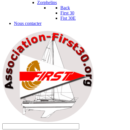
Zorphelins
Back
First 30
Fist 30E
Nous contacter