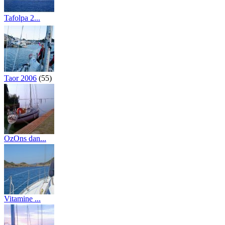
Tafolpa 2...
(122)
Taor 2006
(55)
OzOns dan...
(55)
Vitamine ...
(46)