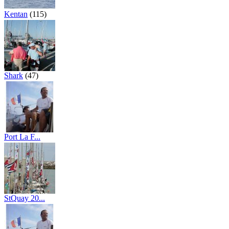
Kentan
(115)
Shark
(47)
Port La F...
(73)
StQuay 20...
(41)