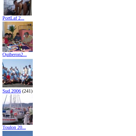
PortLaf 2...
(73)
Quiberon2...
(118)
Sud 2006
(241)
Toulon 20...
(44)