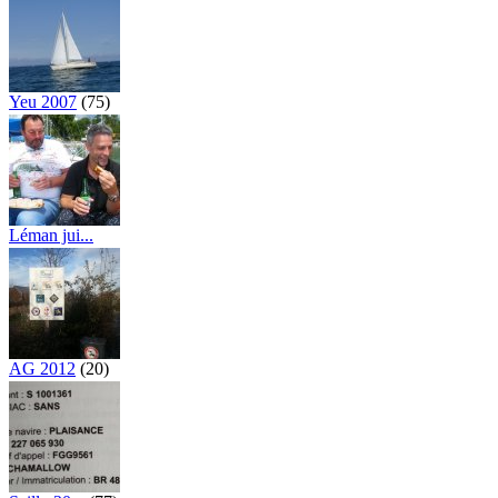
Yeu 2007
(75)
Léman jui...
(116)
AG 2012
(20)