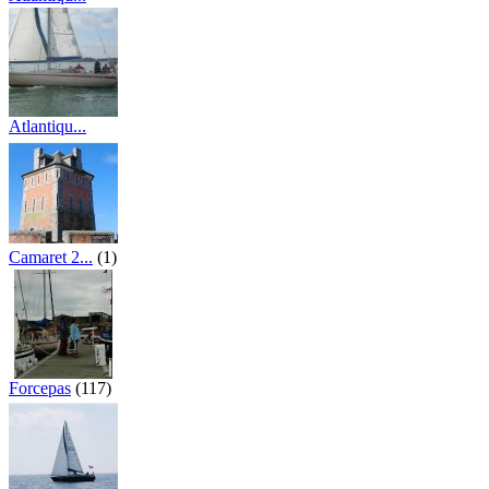
(124)
Atlantiqu...
(39)
Camaret 2...
(1)
Forcepas
(117)