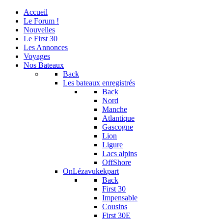
Accueil
Le Forum !
Nouvelles
Le First 30
Les Annonces
Voyages
Nos Bateaux
Back
Les bateaux enregistrés
Back
Nord
Manche
Atlantique
Gascogne
Lion
Ligure
Lacs alpins
OffShore
OnLézavukekpart
Back
First 30
Impensable
Cousins
First 30E