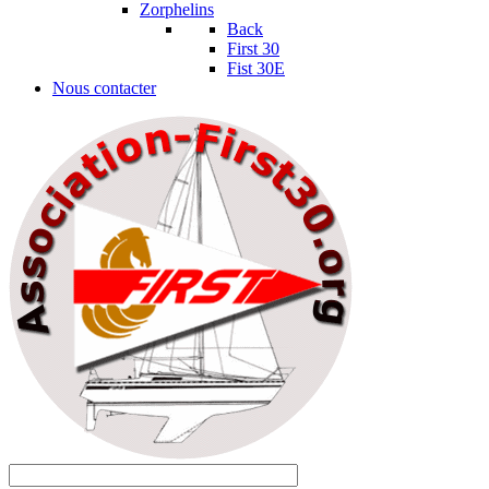
Zorphelins
Back
First 30
Fist 30E
Nous contacter