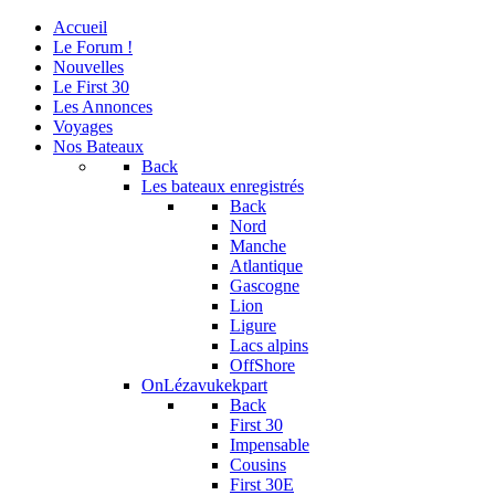
Accueil
Le Forum !
Nouvelles
Le First 30
Les Annonces
Voyages
Nos Bateaux
Back
Les bateaux enregistrés
Back
Nord
Manche
Atlantique
Gascogne
Lion
Ligure
Lacs alpins
OffShore
OnLézavukekpart
Back
First 30
Impensable
Cousins
First 30E