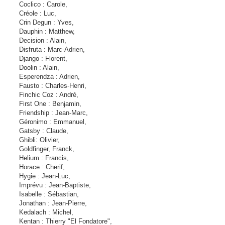
Coclico : Carole,
Créole : Luc,
Crin Degun : Yves,
Dauphin : Matthew,
Decision : Alain,
Disfruta : Marc-Adrien,
Django : Florent,
Doolin : Alain,
Esperendza : Adrien,
Fausto : Charles-Henri,
Finchic Coz : André,
First One : Benjamin,
Friendship : Jean-Marc,
Géronimo : Emmanuel,
Gatsby : Claude,
Ghibli: Olivier,
Goldfinger, Franck,
Helium : Francis,
Horace : Cherif,
Hygie : Jean-Luc,
Imprévu : Jean-Baptiste,
Isabelle : Sébastian,
Jonathan : Jean-Pierre,
Kedalach : Michel,
Kentan : Thierry "El Fondatore",