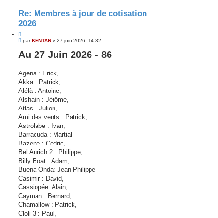
h
h
e
e
Re: Membres à jour de cotisation
r
r
c
c
2026
h
h
e
e
C
r
a
M
i
par
KENTAN
»
27 juin 2026, 14:32
v
e
t
a
Au 27 Juin 2026 - 86
s
e
n
s
c
r
a
é
g
e
Agena : Erick,
e
Akka : Patrick,
Alélà : Antoine,
Alshaïn : Jérôme,
Atlas : Julien,
Ami des vents : Patrick,
Astrolabe : Ivan,
Barracuda : Martial,
Bazene : Cedric,
Bel Aurich 2 : Philippe,
Billy Boat : Adam,
Buena Onda: Jean-Philippe
Casimir : David,
Cassiopée: Alain,
Cayman : Bernard,
Chamallow : Patrick,
Cloli 3 : Paul,