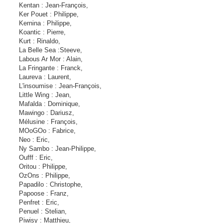
Kentan : Jean-François,
Ker Pouet : Philippe,
Kernina : Philippe,
Koantic : Pierre,
Kurt : Rinaldo,
La Belle Sea :Steeve,
Labous Ar Mor : Alain,
La Fringante : Franck,
Laureva : Laurent,
L'insoumise : Jean-François,
Little Wing : Jean,
Mafalda : Dominique,
Mawingo : Dariusz,
Mélusine : François,
MOoGOo : Fabrice,
Neo : Eric,
Ny Sambo : Jean-Philippe,
Oufff : Eric,
Oritou : Philippe,
OzOns : Philippe,
Papadilo : Christophe,
Papoose : Franz,
Penfret : Eric,
Penuel : Stelian,
Piwisy : Matthieu,