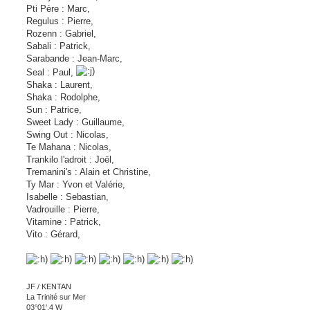
Pti Père : Marc,
Regulus : Pierre,
Rozenn : Gabriel,
Sabali : Patrick,
Sarabande : Jean-Marc,
Seal : Paul,
Shaka : Laurent,
Shaka : Rodolphe,
Sun : Patrice,
Sweet Lady : Guillaume,
Swing Out : Nicolas,
Te Mahana : Nicolas,
Trankilo l'adroit : Joël,
Tremanini's : Alain et Christine,
Ty Mar : Yvon et Valérie,
Isabelle : Sebastian,
Vadrouille : Pierre,
Vitamine : Patrick,
Vito : Gérard,
JF / KENTAN
La Trinité sur Mer
03°01',4 W