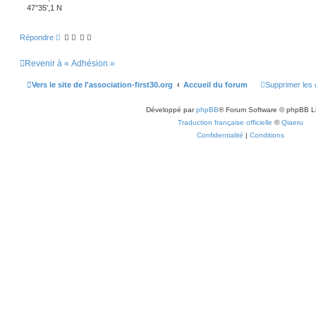
47°35',1 N
Répondre
Revenir à « Adhésion »
Vers le site de l'association-first30.org
Accueil du forum
Supprimer les 
Développé par
phpBB
® Forum Software © phpBB L
Traduction française officielle
©
Qiaeru
Confidentialité
|
Conditions