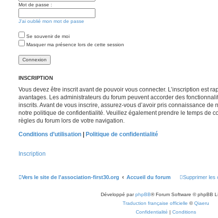
Mot de passe :
J’ai oublié mon mot de passe
Se souvenir de moi
Masquer ma présence lors de cette session
INSCRIPTION
Vous devez être inscrit avant de pouvoir vous connecter. L’inscription est r
avantages. Les administrateurs du forum peuvent accorder des fonctionnalit
inscrits. Avant de vous inscrire, assurez-vous d’avoir pris connaissance de no
notre politique de confidentialité. Veuillez également prendre le temps de co
règles du forum lors de votre navigation.
Conditions d’utilisation
|
Politique de confidentialité
Inscription
Vers le site de l'association-first30.org
Accueil du forum
Supprimer les 
Développé par
phpBB
® Forum Software © phpBB L
Traduction française officielle
©
Qiaeru
Confidentialité
|
Conditions